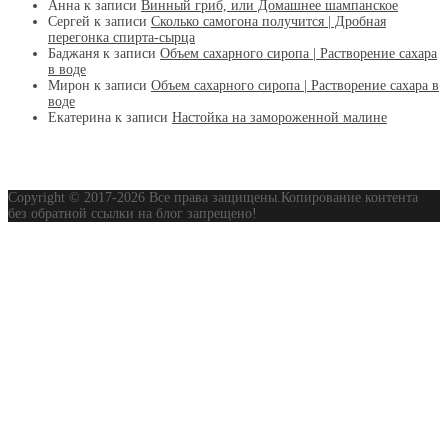
Анна
к записи
Винный гриб, или Домашнее шампанское
Сергей
к записи
Сколько самогона получится | Дробная
перегонка спирта-сырца
Баджаня
к записи
Объем сахарного сиропа | Растворение сахара
в воде
Мирон
к записи
Объем сахарного сиропа | Растворение сахара в
воде
Екатерина
к записи
Настойка на замороженной малине
Copyright © 2017-2026 Все права защищены.Копирование контента
без обратной ссылки на блог запрещено!