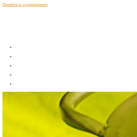
Перейти к содержимому
S a m N a g n a l.r u
Теория и рецепты самогоноварения
ГЛАВНАЯ
ТЕОРИЯ
РЕЦЕПТЫ
КАЛЬКУЛЯТОРЫ
КОНТАКТЫ