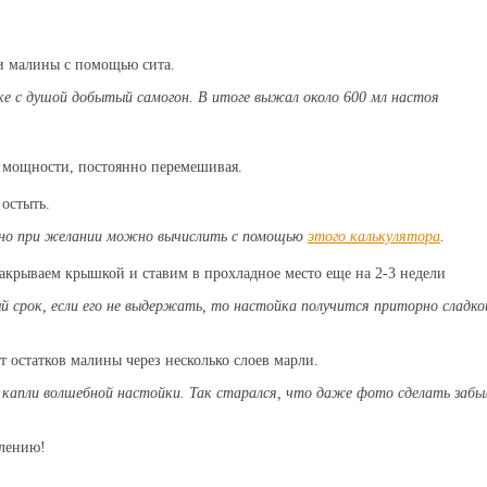
и малины с помощью сита.
ке с душой добытый самогон. В итоге выжал около 600 мл настоя
й мощности, постоянно перемешивая.
 остыть.
л, но при желании можно вычислить с помощью
этого калькулятора
.
акрываем крышкой и ставим в прохладное место еще на 2-3 недели
ый срок, если его не выдержать, то настойка получится приторно сладкой
 остатков малины через несколько слоев марли.
капли волшебной настойки. Так старался, что даже фото сделать забы
блению!