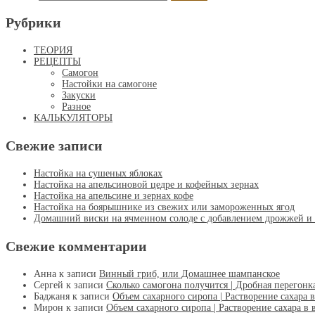
Рубрики
ТЕОРИЯ
РЕЦЕПТЫ
Самогон
Настойки на самогоне
Закуски
Разное
КАЛЬКУЛЯТОРЫ
Свежие записи
Настойка на сушеных яблоках
Настойка на апельсиновой цедре и кофейных зернах
Настойка на апельсине и зернах кофе
Настойка на боярышнике из свежих или замороженных ягод
Домашний виски на ячменном солоде с добавлением дрожжей и с
Свежие комментарии
Анна
к записи
Винный гриб, или Домашнее шампанское
Сергей
к записи
Сколько самогона получится | Дробная перегонк
Баджаня
к записи
Объем сахарного сиропа | Растворение сахара в
Мирон
к записи
Объем сахарного сиропа | Растворение сахара в 