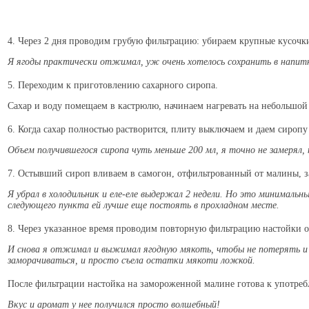
4. Через 2 дня проводим грубую фильтрацию: убираем крупные кусочк
Я ягоды практически отжимал, уж очень хотелось сохранить в напит
5. Переходим к приготовлению сахарного сиропа.
Сахар и воду помещаем в кастрюлю, начинаем нагревать на небольшо
6. Когда сахар полностью растворится, плиту выключаем и даем сиропу
Объем получившегося сиропа чуть меньше 200 мл, я точно не замеря
7. Остывший сироп вливаем в самогон, отфильтрованный от малины, з
Я убрал в холодильник и еле-еле выдержал 2 недели. Но это минимальн
следующего пункта ей лучше еще постоять в прохладном месте.
8. Через указанное время проводим повторную фильтрацию настойки от
И снова я отжимал и выжимал ягодную мякоть, чтобы не потерять и 
заморачиваться, и просто съела остатки мякоти ложкой.
После фильтрации настойка на замороженной малине готова к употре
Вкус и аромат у нее получился просто волшебный!