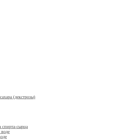
ахара (декстрозы)
а спирта-сырца
 воде
воде