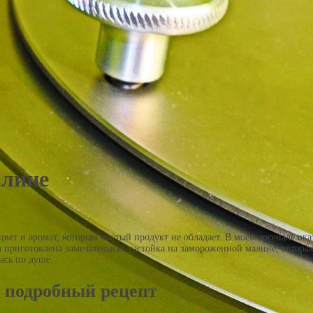
алине
 цвет и аромат, которым чистый продукт не обладает. В моем арсенале ок
а приготовлена замечательная настойка на замороженной малине, котора
ась по душе.
 подробный рецепт