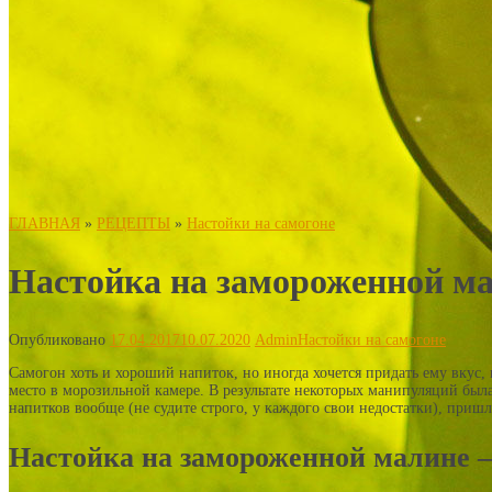
ГЛАВНАЯ
»
РЕЦЕПТЫ
»
Настойки на самогоне
Настойка на замороженной м
Опубликовано
17.04.2017
10.07.2020
Admin
Настойки на самогоне
Самогон хоть и хороший напиток, но иногда хочется придать ему вкус,
место в морозильной камере. В результате некоторых манипуляций был
напитков вообще (не судите строго, у каждого свои недостатки), пришл
Настойка на замороженной малине –