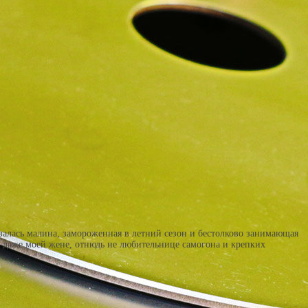
азалась малина, замороженная в летний сезон и бестолково занимающая
я даже моей жене, отнюдь не любительнице самогона и крепких