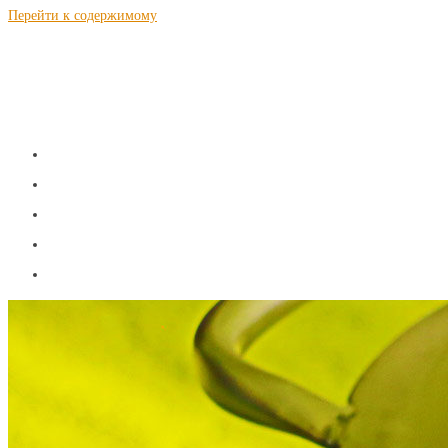
Перейти к содержимому
S a m N a g n a l.r u
Теория и рецепты самогоноварения
ГЛАВНАЯ
ТЕОРИЯ
РЕЦЕПТЫ
КАЛЬКУЛЯТОРЫ
КОНТАКТЫ