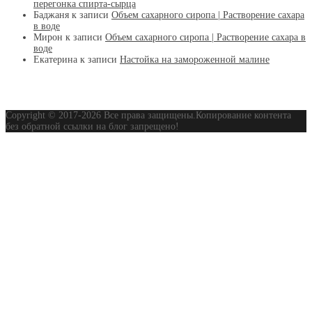
перегонка спирта-сырца
Баджаня
к записи
Объем сахарного сиропа | Растворение сахара
в воде
Мирон
к записи
Объем сахарного сиропа | Растворение сахара в
воде
Екатерина
к записи
Настойка на замороженной малине
Copyright © 2017-2026 Все права защищены.Копирование контента
без обратной ссылки на блог запрещено!