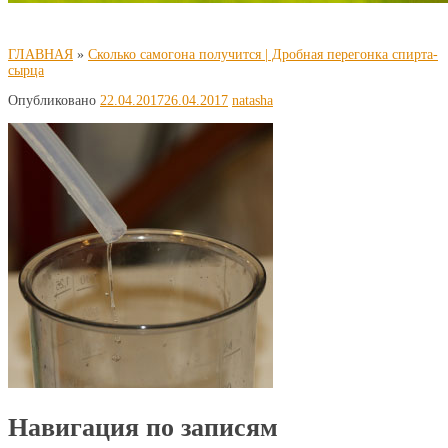
ГЛАВНАЯ
»
Сколько самогона получится | Дробная перегонка спирта-
сырца
Опубликовано
22.04.2017
26.04.2017
natasha
Навигация по записям