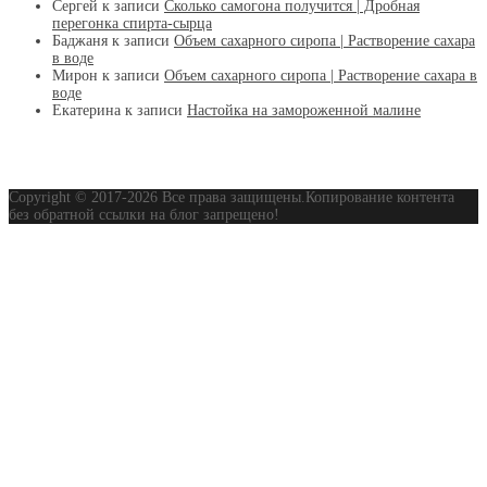
Сергей
к записи
Сколько самогона получится | Дробная
перегонка спирта-сырца
Баджаня
к записи
Объем сахарного сиропа | Растворение сахара
в воде
Мирон
к записи
Объем сахарного сиропа | Растворение сахара в
воде
Екатерина
к записи
Настойка на замороженной малине
Copyright © 2017-2026 Все права защищены.Копирование контента
без обратной ссылки на блог запрещено!