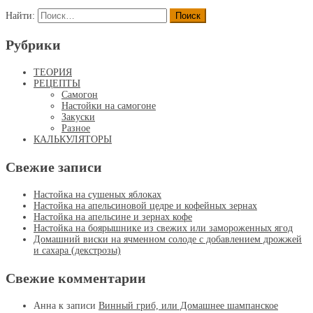
Найти:
Рубрики
ТЕОРИЯ
РЕЦЕПТЫ
Самогон
Настойки на самогоне
Закуски
Разное
КАЛЬКУЛЯТОРЫ
Свежие записи
Настойка на сушеных яблоках
Настойка на апельсиновой цедре и кофейных зернах
Настойка на апельсине и зернах кофе
Настойка на боярышнике из свежих или замороженных ягод
Домашний виски на ячменном солоде с добавлением дрожжей
и сахара (декстрозы)
Свежие комментарии
Анна
к записи
Винный гриб, или Домашнее шампанское