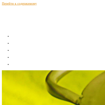
Перейти к содержимому
S a m N a g n a l.r u
Теория и рецепты самогоноварения
ГЛАВНАЯ
ТЕОРИЯ
РЕЦЕПТЫ
КАЛЬКУЛЯТОРЫ
КОНТАКТЫ