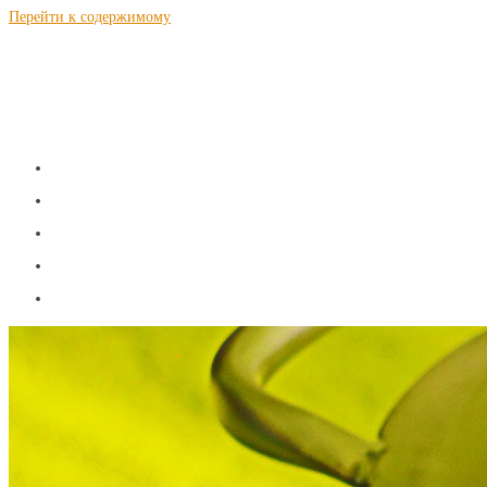
Перейти к содержимому
S a m N a g n a l.r u
Теория и рецепты самогоноварения
ГЛАВНАЯ
ТЕОРИЯ
РЕЦЕПТЫ
КАЛЬКУЛЯТОРЫ
КОНТАКТЫ