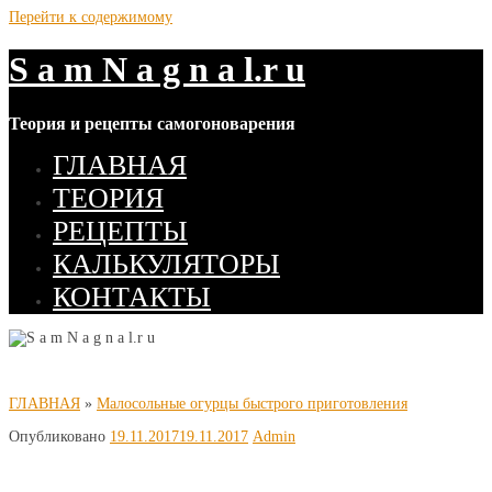
Перейти к содержимому
S a m N a g n a l.r u
Теория и рецепты самогоноварения
ГЛАВНАЯ
ТЕОРИЯ
РЕЦЕПТЫ
КАЛЬКУЛЯТОРЫ
КОНТАКТЫ
ГЛАВНАЯ
»
Малосольные огурцы быстрого приготовления
Опубликовано
19.11.2017
19.11.2017
Admin