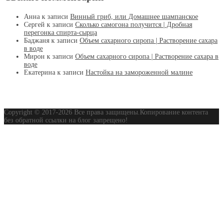
Анна
к записи
Винный гриб, или Домашнее шампанское
Сергей
к записи
Сколько самогона получится | Дробная
перегонка спирта-сырца
Баджаня
к записи
Объем сахарного сиропа | Растворение сахара
в воде
Мирон
к записи
Объем сахарного сиропа | Растворение сахара в
воде
Екатерина
к записи
Настойка на замороженной малине
Copyright © 2017-2026 Все права защищены.Копирование контента
без обратной ссылки на блог запрещено!