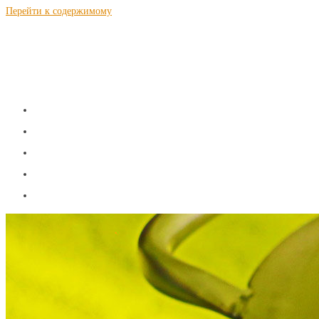
Перейти к содержимому
S a m N a g n a l.r u
Теория и рецепты самогоноварения
ГЛАВНАЯ
ТЕОРИЯ
РЕЦЕПТЫ
КАЛЬКУЛЯТОРЫ
КОНТАКТЫ