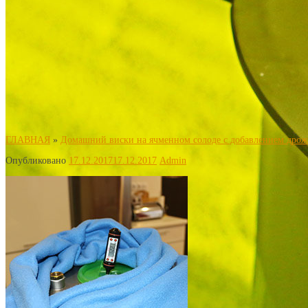
ГЛАВНАЯ
»
Домашний виски на ячменном солоде с добавлением дрожж
Опубликовано
17.12.2017
17.12.2017
Admin